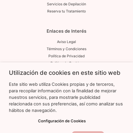
Servicios de Depilación
Reserva tu Tratamiento
Enlaces de Interés
Aviso Legal
Términos y Condiciones
Política de Privacidad
Política de Cookies
Utilización de cookies en este sitio web
Contacto
Este sitio web utiliza Cookies propias y de terceros,
para recopilar información con la finalidad de mejorar
Calle Duque de Sesto, 50. Local 3 Madrid 28009
nuestros servicios, para mostrarle publicidad
Marifelixgarzon@gmail.com
relacionada con sus preferencias, así como analizar sus
692 43 55 07
hábitos de navegación.
Configuración de Cookies