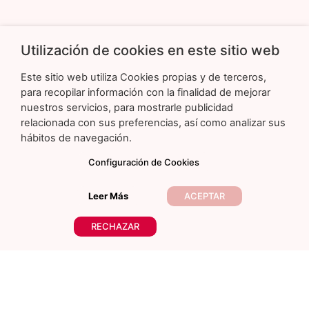
Enlaces de Interés
Utilización de cookies en este sitio web
Aviso Legal
Términos y Condiciones
Este sitio web utiliza Cookies propias y de terceros,
Política de Privacidad
para recopilar información con la finalidad de mejorar
nuestros servicios, para mostrarle publicidad
Política de Cookies
relacionada con sus preferencias, así como analizar sus
Cuenta Usuario
hábitos de navegación.
Configuración de Cookies
Contacto
Calle Duque de Sesto, 50. Local 3 Madrid 28009
Leer Más
ACEPTAR
Marifelixgarzon@gmail.com
RECHAZAR
+34 692 43 55 07
Copyright © 2023 Maryfelixgarzon.com