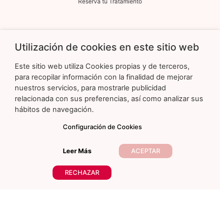
Reserva tu Tratamiento
Enlaces de Interés
Utilización de cookies en este sitio web
Aviso Legal
Términos y Condiciones
Este sitio web utiliza Cookies propias y de terceros,
Política de Privacidad
para recopilar información con la finalidad de mejorar
nuestros servicios, para mostrarle publicidad
Política de Cookies
relacionada con sus preferencias, así como analizar sus
Cuenta Usuario
hábitos de navegación.
Configuración de Cookies
Contacto
Calle Duque de Sesto, 50. Local 3 Madrid 28009
Leer Más
ACEPTAR
Marifelixgarzon@gmail.com
RECHAZAR
+34 692 43 55 07
Copyright © 2023 Maryfelixgarzon.com