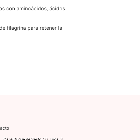
dos con aminoácidos, ácidos
 filagrina para retener la
acto
Calle Duque de Sesto, 50. Local 3